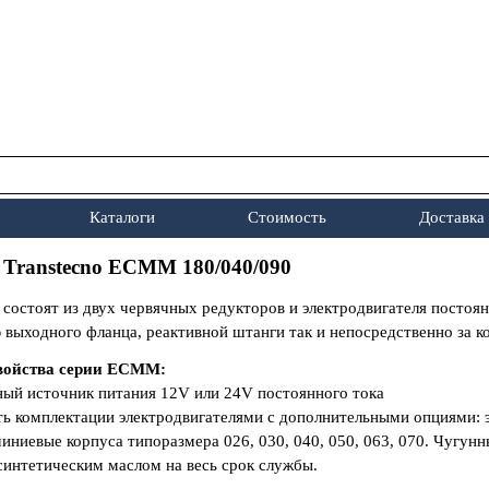
Пропустить меню
Каталоги
Стоимость
Доставка
▼
▼
 Transtecno ECMM 180/040/090
стоят из двух червячных редукторов и электродвигателя постоянн
выходного фланца, реактивной штанги так и непосредственно за к
войства серии ЕСМM:
ный источник питания 12V или 24V постоянного тока
ть комплектации электродвигателями с дополнительными опциями:
иниевые корпуса типоразмера 026, 030, 040, 050, 063, 070. Чугун
синтетическим маслом на весь срок службы.