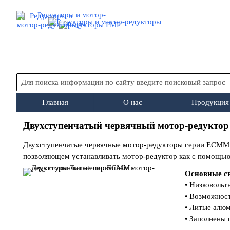
Перейти к контенту
Главная
О нас
Продукция
▼
Двухступенчатый червячный мотор-редуктор
Двухступенчатые червячные мотор-редукторы серии ЕСММ со
позволяющем устанавливать мотор-редуктор как с помощью 
Основные с
• Низковольт
• Возможнос
• Литые алюм
• Заполнены 