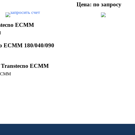
Цена: по запросу
nstecno ECMM
no ECMM 180/040/090
в Transtecno ECMM