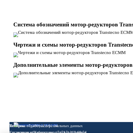
Система обозначений мотор-редукторов Tra
Чертежи и схемы мотор-редукторов Transtec
Дополнительные элементы мотор-редукторо
Политика обработки персональных данных
Телефон:
+7 (499) 322-91-34
Согласие на обработку персональных данных
для звонков из Казахстана: +7 (717) 269-69-54