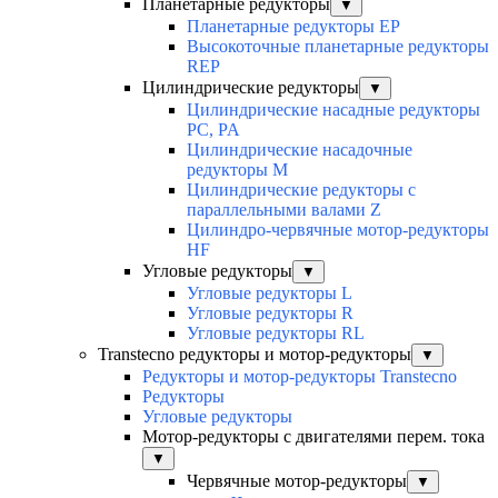
Планетарные редукторы
▼
Планетарные редукторы EP
Высокоточные планетарные редукторы
REP
Цилиндрические редукторы
▼
Цилиндрические насадные редукторы
PC, PA
Цилиндрические насадочные
редукторы M
Цилиндрические редукторы с
параллельными валами Z
Цилиндро-червячные мотор-редукторы
HF
Угловые редукторы
▼
Угловые редукторы L
Угловые редукторы R
Угловые редукторы RL
Transtecno редукторы и мотор-редукторы
▼
Редукторы и мотор-редукторы Transtecno
Редукторы
Угловые редукторы
Мотор-редукторы с двигателями перем. тока
▼
Червячные мотор-редукторы
▼