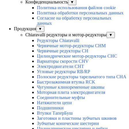
Конфиденциальность
▼
Политика использования файлов cookie
Политика обработки персональных данных
Согласие на обработку персональных
данных
Продукция
▼
Chiaravalli редукторы и мотор-редукторы
▼
Редукторы Chiaravalli
Червячные мотор-редукторы CHM
Червячные редукторы CH
Цилиндрические мотор-редукторы CHC
Вариаторы скорости CHV
Электродвигатели CHT
Угловые редукторы RB/RP
Полоские редукторы тарельчатого типа CHA
Быстрозажимная втулка RCK
Чугунные клиноременные шкивы
Моторная плита электродвигателя
Соединительные муфты
Натяжители цепи
Подшипники
Втулки ТаперБуш
Заготовки и пластины зубчатых шкивов
Зубчатые конические шестерни
Цилиндрические шестерни и рейки