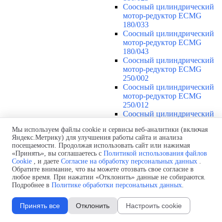
Соосный цилиндрический
мотор-редуктор ECMG
180/033
Соосный цилиндрический
мотор-редуктор ECMG
180/043
Соосный цилиндрический
мотор-редуктор ECMG
250/002
Соосный цилиндрический
мотор-редуктор ECMG
250/012
Соосный цилиндрический
мотор-редуктор ECMG
Мы используем файлы cookie и сервисы веб-аналитики (включая
250/013
Яндекс.Метрику) для улучшения работы сайта и анализа
Соосный цилиндрический
посещаемости. Продолжая использовать сайт или нажимая
мотор-редуктор ECMG
«Принять», вы соглашаетесь с
Политикой использования файлов
250/022
Cookie
, и даете
Согласие на обработку персональных данных
.
Соосный цилиндрический
Обратите внимание, что вы можете отозвать свое согласие в
мотор-редуктор ECMG
любое время. При нажатии «Отклонить» данные не собираются.
250/023
Подробнее в
Политике обработки персональных данных
.
Соосный цилиндрический
мотор-редуктор ECMG
Принять все
Отклонить
Настроить cookie
250/033
Соосный цилиндрический