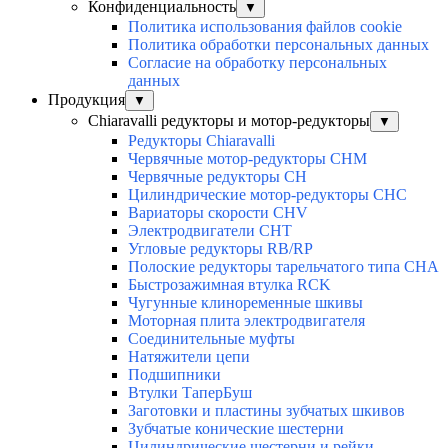
Конфиденциальность
▼
Политика использования файлов cookie
Политика обработки персональных данных
Согласие на обработку персональных
данных
Продукция
▼
Chiaravalli редукторы и мотор-редукторы
▼
Редукторы Chiaravalli
Червячные мотор-редукторы CHM
Червячные редукторы CH
Цилиндрические мотор-редукторы CHC
Вариаторы скорости CHV
Электродвигатели CHT
Угловые редукторы RB/RP
Полоские редукторы тарельчатого типа CHA
Быстрозажимная втулка RCK
Чугунные клиноременные шкивы
Моторная плита электродвигателя
Соединительные муфты
Натяжители цепи
Подшипники
Втулки ТаперБуш
Заготовки и пластины зубчатых шкивов
Зубчатые конические шестерни
Цилиндрические шестерни и рейки