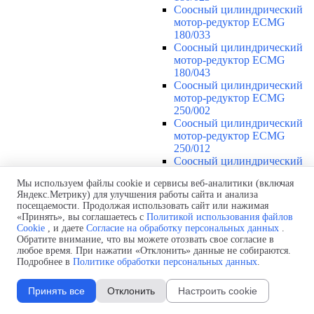
Соосный цилиндрический
мотор-редуктор ECMG
180/033
Соосный цилиндрический
мотор-редуктор ECMG
180/043
Соосный цилиндрический
мотор-редуктор ECMG
250/002
Соосный цилиндрический
мотор-редуктор ECMG
250/012
Соосный цилиндрический
мотор-редуктор ECMG
Мы используем файлы cookie и сервисы веб-аналитики (включая
250/013
Яндекс.Метрику) для улучшения работы сайта и анализа
Соосный цилиндрический
посещаемости. Продолжая использовать сайт или нажимая
мотор-редуктор ECMG
«Принять», вы соглашаетесь с
Политикой использования файлов
250/022
Cookie
, и даете
Согласие на обработку персональных данных
.
Соосный цилиндрический
Обратите внимание, что вы можете отозвать свое согласие в
мотор-редуктор ECMG
любое время. При нажатии «Отклонить» данные не собираются.
250/023
Подробнее в
Политике обработки персональных данных
.
Соосный цилиндрический
мотор-редуктор ECMG
Принять все
Отклонить
Настроить cookie
250/033
Соосный цилиндрический