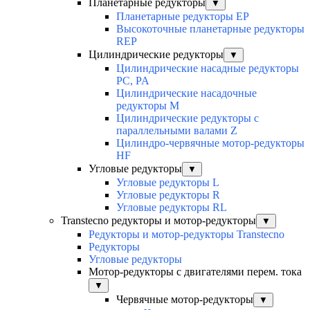
Планетарные редукторы
▼
Планетарные редукторы EP
Высокоточные планетарные редукторы
REP
Цилиндрические редукторы
▼
Цилиндрические насадные редукторы
PC, PA
Цилиндрические насадочные
редукторы M
Цилиндрические редукторы с
параллельными валами Z
Цилиндро-червячные мотор-редукторы
HF
Угловые редукторы
▼
Угловые редукторы L
Угловые редукторы R
Угловые редукторы RL
Transtecno редукторы и мотор-редукторы
▼
Редукторы и мотор-редукторы Transtecno
Редукторы
Угловые редукторы
Мотор-редукторы с двигателями перем. тока
▼
Червячные мотор-редукторы
▼