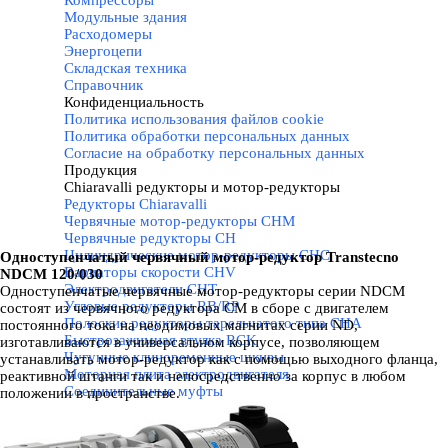
Компрессоры
Модульные здания
Расходомеры
Энергоцепи
Складская техника
Справочник
Конфиденциальность
▼
Политика использования файлов cookie
Политика обработки персональных данных
Согласие на обработку персональных данных
Продукция
▼
Chiaravalli редукторы и мотор-редукторы
▼
Редукторы Chiaravalli
Червячные мотор-редукторы CHM
Червячные редукторы CH
Цилиндрические мотор-редукторы CHC
Одноступенчатый червячный мотор-редуктор Transtecno
Вариаторы скорости CHV
NDCM 120/030
Электродвигатели CHT
Одноступенчатые червячные мотор-редукторы серии NDCM
Угловые редукторы RB/RP
состоят из червячного редуктора СМ в сборе c двигателем
Полоские редукторы тарельчатого типа CHA
постоянного тока на неодимовых магнитах серии ND,
Быстрозажимная втулка RCK
изготавливаются в универсальном корпусе, позволяющем
Чугунные клиноременные шкивы
устанавливать мотор-редуктор как с помощью выходного фланца,
Моторная плита электродвигателя
реактивной штанги так и непосредственно за корпус в любом
Соединительные муфты
положении в пространстве.
Натяжители цепи
Подшипники
Втулки ТаперБуш