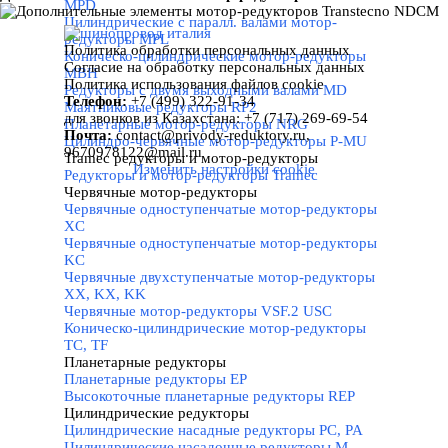
MPD
Цилиндрические с паралл. валами мотор-
редукторы MPL
Политика обработки персональных данных
Коническо-цилиндрические мотор-редукторы
Назад к содержимому
Согласие на обработку персональных данных
MBH
Политика использования файлов cookie
Редукторы с двумя выходными валами MD
Телефон:
+7 (499) 322-91-34
Маятниковые редукторы RP2
для звонков из Казахстана: +7 (717) 269-69-54
Планетарные мотор-редукторы NRG
Почта:
contact@privody-reduktory.ru,
Цилиндро-червячные мотор-редукторы P-MU
9670978122@mail.ru
Tramec редукторы и мотор-редукторы
▼
Изменить настройки cookie
Редукторы и мотор-редукторы Tramec
Червячные мотор-редукторы
▼
Червячные одноступенчатые мотор-редукторы
XC
Червячные одноступенчатые мотор-редукторы
KC
Червячные двухступенчатые мотор-редукторы
XX, KX, KK
Червячные мотор-редукторы VSF.2 USC
Коническо-цилиндрические мотор-редукторы
TC, TF
Планетарные редукторы
▼
Планетарные редукторы EP
Высокоточные планетарные редукторы REP
Цилиндрические редукторы
▼
Цилиндрические насадные редукторы PC, PA
Цилиндрические насадочные редукторы M