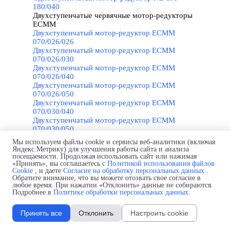
180/040
Двухступенчатые червячные мотор-редукторы
ECMM
▼
Двухступенчатый мотор-редуктор ECMM
070/026/026
Двухступенчатый мотор-редуктор ECMM
070/026/030
Двухступенчатый мотор-редуктор ECMM
070/026/040
Двухступенчатый мотор-редуктор ECMM
070/026/050
Двухступенчатый мотор-редуктор ECMM
070/030/040
Двухступенчатый мотор-редуктор ECMM
070/030/050
Двухступенчатый мотор-редуктор ECMM
Мы используем файлы cookie и сервисы веб-аналитики (включая
070/030/063
Яндекс.Метрику) для улучшения работы сайта и анализа
Двухступенчатый мотор-редуктор ECMM
посещаемости. Продолжая использовать сайт или нажимая
«Принять», вы соглашаетесь с
070/040/070
Политикой использования файлов
Cookie
, и даете
Согласие на обработку персональных данных
.
Двухступенчатый мотор-редуктор ECMM
Обратите внимание, что вы можете отозвать свое согласие в
070/040/075
любое время. При нажатии «Отклонить» данные не собираются.
Двухступенчатый мотор-редуктор ECMM
Подробнее в
Политике обработки персональных данных
.
070/040/090
Двухступенчатый мотор-редуктор ECMM
Принять все
Отклонить
Настроить cookie
100/026/026
Двухступенчатый мотор-редуктор ECMM